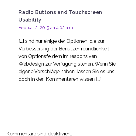
Designfehler im
Responsive Webdesign
Radio Buttons and Touchscreen
04 Dez. 2013
0
Usability
Sollten alle neuen
Februar 2, 2015 an 4:02 a.m.
Websites im
11 Dez. 2013
0
responsiven
[...] sind nur einige der Optionen, die zur
Webdesign gestaltet
Warum mobile
Verbesserung der Benutzerfreundlichkeit
werden?
Websites scheitern -
von Optionsfeldern im responsiven
30. Juli 2013
4
Probleme mit der
Webdesign zur Verfügung stehen. Wenn Sie
mobilen
6 Wege zur
eigene Vorschläge haben, lassen Sie es uns
Benutzerfreundlichkeit
Verbesserung der
doch in den Kommentaren wissen [...]
12 Nov. 2013
0
mobilen
Benutzerfreundlichkeit
Mobile
Benutzerfreundlichkeit
28 Apr. 2014
0
und Sicherheit
Mobile Benutzererfahrung:
Warum Ihr Unternehmen keine
17 Sep. 2013
0
mobile App braucht! (?)
Kommentare sind deaktiviert.