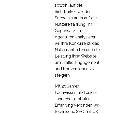
Webdesign gestaltet
Warum mobile
sowohl auf die
werden?
Websites scheitern -
Sichtbarkeit bei der
30. Juli 2013
4
Probleme mit der
Suche als auch auf die
mobilen
Nutzererfahrung. Im
Benutzerfreundlichkeit
Gegensatz zu
Agenturen analysieren
wir Ihre Konkurrenz, das
Nutzerverhalten und die
Leistung Ihrer Website,
um Traffic, Engagement
und Konversionen zu
steigern.
Mit 20 Jahren
Fachwissen und einem
Jahrzehnt globaler
Erfahrung verbinden wir
technische SEO mit UX-