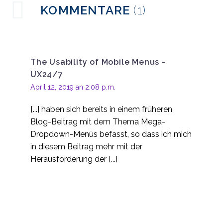
wichtig ist
Designfehler im
KOMMENTARE
(1)
Responsive Webdesign
04 Dez. 2013
0
Casino-
Benutzbarkeitstests in
The Usability of Mobile Menus -
2
Russland
UX24/7
Der ROI der mobilen
April 12, 2019 an 2:08 p.m.
Benutzerfreundlichkeit
22 Jan. 2014
0
[...] haben sich bereits in einem früheren
Winzige Daten: Mobile
Blog-Beitrag mit dem Thema Mega-
Nutzererfahrung und
Dropdown-Menüs befasst, so dass ich mich
09 Dez. 2013
0
Analytik
in diesem Beitrag mehr mit der
6 Wege zur
Herausforderung der [...]
Verbesserung der
12 Nov. 2013
0
mobilen
Benutzerfreundlichkeit
Verbesserung der
mobilen
13 Jan. 2014
0
Benutzerfreundlichkeit