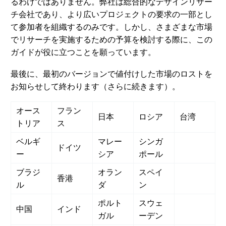
るわけではありません。弊社は総合的なデザインリサー
チ会社であり、より広いプロジェクトの要求の一部とし
て参加者を組織するのみです。しかし、さまざまな市場
でリサーチを実施するための予算を検討する際に、この
ガイドが役に立つことを願っています。
最後に、最初のバージョンで値付けした市場のロストを
お知らせして終わります（さらに続きます）。
オース
フラン
日本
ロシア
台湾
トリア
ス
ベルギ
マレー
シンガ
ドイツ
ー
シア
ポール
ブラジ
オラン
スペイ
香港
ル
ダ
ン
ポルト
スウェ
中国
インド
ガル
ーデン