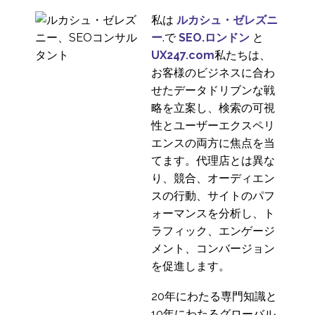
ーリサーチ
17 4? 2019
1
どの企業も、アメリカ
私は
ルカシュ・ゼレズニ
市場に参入したいと考
暗号取引所プラットフ
ー
.で
SEO.ロンドン
と
えているはずです。ア
ォームのユーザビリテ
UX247.com
私たちは、
3
メリカ市場は、金額ベ
ィ評価
お客様のビジネスに合わ
ースでは依然として世
UXリサーチ採用ソフト
せたデータドリブンな戦
界最大の市場であり、
ウェア - PanelFox
略を立案し、検索の可視
11 8? 2021
3
参入できる企業には大
性とユーザーエクスペリ
きな可能性がありま
国際的なユーザー調査
エンスの両方に焦点を当
す。
（その1）
てます。代理店とは異な
24 10? 2018
1
り、競合、オーディエン
国際的なユーザー調査
スの行動、サイトのパフ
の予算化
ォーマンスを分析し、ト
27 7? 2016
3
ラフィック、エンゲージ
デザインリサーチ：仮
メント、コンバージョン
説の検証をしないほう
を促進します。
19 5? 2021
3
がいい理由
20年にわたる専門知識と
国際的なユーザーエク
10年にわたるグローバル