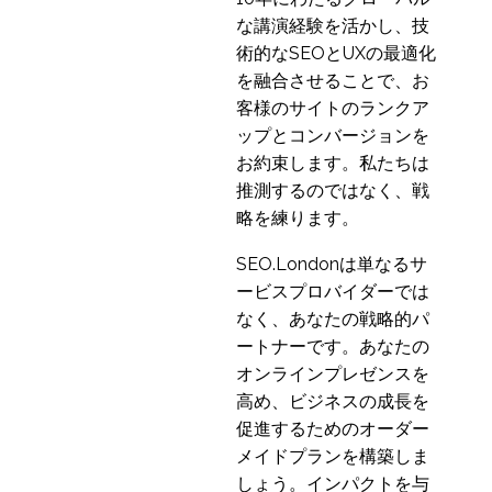
スペリエンステストの
な講演経験を活かし、技
06 1? 2014
3
ための5つのヒント
術的なSEOとUXの最適化
海外市場への製品投入
を融合させることで、お
03 1? 2023
1
客様のサイトのランクア
ップとコンバージョンを
Webサイトタクソノミ
お約束します。私たちは
ーの改善によるコンバ
推測するのではなく、戦
13 10? 2020
0
ージョンアップの実現
略を練ります。
競合他社分析のメリッ
ト
SEO.Londonは単なるサ
18 1? 2023
3
ービスプロバイダーでは
顧客の声に耳を傾ける -
なく、あなたの戦略的パ
デジタルトランスフォ
ートナーです。あなたの
30 9? 2020
0
ーメーションにおける
オンラインプレゼンスを
デザインリサーチ
新しい常識に対応する
高め、ビジネスの成長を
ためのイノベーション
促進するためのオーダー
29 4? 2020
0
とデザインの方法
メイドプランを構築しま
中国でのUXリサーチで
しょう。インパクトを与