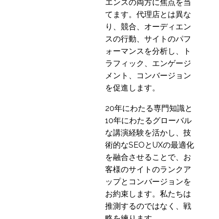
オンラインカスタマー
エンスの両方に焦点を当
リサーチの5つのメリッ
てます。代理店とは異な
02 7? 2013
4
ト
り、競合、オーディエン
ボーデン - 中国でのユー
スの行動、サイトのパフ
ザーリサーチ
ォーマンスを分析し、ト
3
ラフィック、エンゲージ
iPhoneイコールモバイ
メント、コンバージョン
ルユーザビリティでは
を促進します。
29 10? 2013
1
ない
20年にわたる専門知識と
マルチスクリーン世代
10年にわたるグローバル
15 10? 2013
1
な講演経験を活かし、技
術的なSEOとUXの最適化
カスタマージャーニー
を融合させることで、お
マップ作成のための5つ
15 11? 2017
客様のサイトのランクア
0
のヒント
ップとコンバージョンを
効果的なTrue Intent
お約束します。私たちは
Studyを実施する方法
02 1? 2019
推測するのではなく、戦
4
略を練ります。
カスタマージャーニー