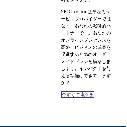
マップの作り方
SEO.Londonは単なるサ
08 11? 2017
0
ービスプロバイダーでは
Zoomsの成功の秘訣-優
なく、あなたの戦略的パ
れたUX
ートナーです。あなたの
08 4? 2020
1
オンラインプレゼンスを
ウェブチャットのユー
高め、ビジネスの成長を
ザーエクスペリエンス
促進するためのオーダー
10 4? 2015
1
のベストプラクティス
メイドプランを構築しま
スマートフォンとは？
しょう。インパクトを与
サイズは重要か？
える準備はできています
28 11? 2014
4
か？
今すぐご連絡を