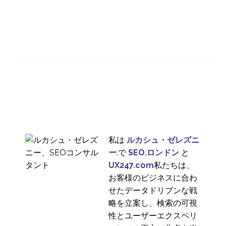
国際的な成長に合わせ
てデザインリサーチの
07 10? 2020
4
投資先を決める
ニューヨークのユーザ
ーリサーチ
17 4? 2019
1
どの企業も、アメリカ
市場に参入したいと考
セルビアのUXリサーチ
えているはずです。ア
02 10? 2019
1
メリカ市場は、金額ベ
私は
ルカシュ・ゼレズニ
国際的なユーザー調査 -
ースでは依然として世
ー
.で
SEO.ロンドン
と
国ではなく都市に目を
界最大の市場であり、
UX247.com
私たちは、
31 7? 2019
0
向けよう
参入できる企業には大
お客様のビジネスに合わ
モデレートされた国際
きな可能性がありま
せたデータドリブンな戦
的なユーザー調査
す。
略を立案し、検索の可視
07 8? 2019
1
性とユーザーエクスペリ