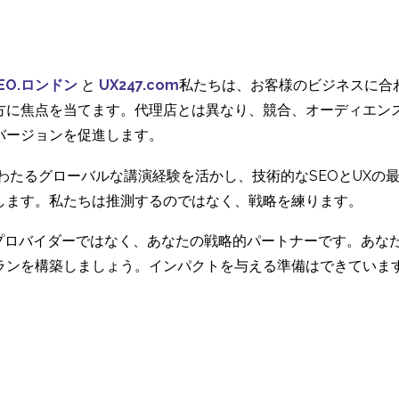
30 3? 2023
16 6? 2021
6
は？
アジアにおけるUXリサ
Covid-19は、
ーチの組織化
ンUXの新しい
07 8? 2020
15 4? 2020
2
EO.ロンドン
と
UX247.com
私たちは、お客様のビジネスに合
るか？
UXリサーチのための適
世界のUXリサ
方に焦点を当てます。代理店とは異なり、競合、オーディエン
切な参加者の集め方
者募集の市場別
バージョンを促進します。
09 7? 2020
28 10? 2020
4
ーション
にわたるグローバルな講演経験を活かし、技術的なSEOとUX
します。私たちは推測するのではなく、戦略を練ります。
ービスプロバイダーではなく、あなたの戦略的パートナーです。あ
ランを構築しましょう。インパクトを与える準備はできていま