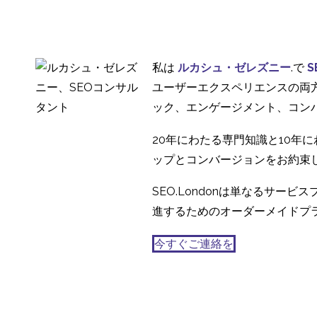
22 9? 2020
3
ザインに反映させる
グローバルベンチマー
キングにおける文化の
12 8? 2020
5
私は
ルカシュ・ゼレズニー
.で
S
違いへの対応
UXリサーチの初心者向
ユーザーエクスペリエンスの両
けガイド
ック、エンゲージメント、コン
12 10? 2021
5
20年にわたる専門知識と10年
ップとコンバージョンをお約束
SEO.Londonは単なるサ
進するためのオーダーメイドプ
今すぐご連絡を