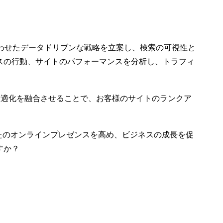
15 5? 2020
2
2
ションに代わる有効な
オンライ
UX247発売から10年を
手段か？
常識を作
振り返って
07 7? 2023
3
6
わせたデータドリブンな戦略を立案し、検索の可視性と
ーチ参加
スの行動、サイトのパフォーマンスを分析し、トラフィ
バリエ
8
の最適化を融合させることで、お客様のサイトのランクア
なたのオンラインプレゼンスを高め、ビジネスの成長を促
すか？