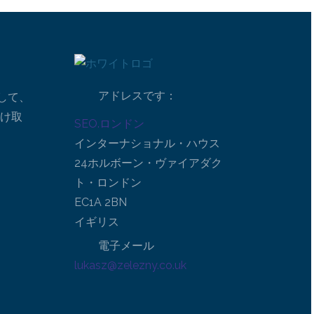
アドレスです：
して、
受け取
SEO.ロンドン
インターナショナル・ハウス
24ホルボーン・ヴァイアダク
ト・ロンドン
EC1A 2BN
イギリス
電子メール
lukasz@zelezny.co.uk