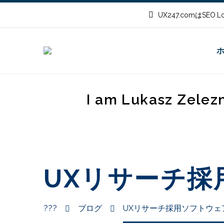
UX247.comはSEO
I am Lukasz Zelez
UXリサーチ採用
???
ブログ
UXリサーチ採用ソフトウェア - 