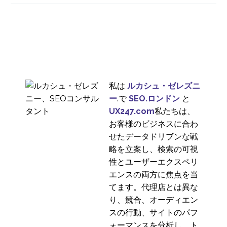
25 4? 2018
3
セーフスタイル、ウェ
ブサイトのリニューア
2
ルに先立ちユーザー調
査を実施
マーケットリサーチと
ユーザーエクスペリエ
25 5? 2015
6
ンスリサーチの違い
私は
ルカシュ・ゼレズニ
フォーカスグループ - ベ
ー
.で
SEO.ロンドン
と
ストプラクティス
UX247.com
私たちは、
05 6? 2019
3
お客様のビジネスに合わ
せたデータドリブンな戦
ペルソナ開発サービス
略を立案し、検索の可視
08 6? 2016
3
性とユーザーエクスペリ
プロジェクトに最適な
エンスの両方に焦点を当
ユーザー調査方法
てます。代理店とは異な
21 9? 2022
4
り、競合、オーディエン
コグニティブウォーク
スの行動、サイトのパフ
スルーの実施方法
ォーマンスを分析し、ト