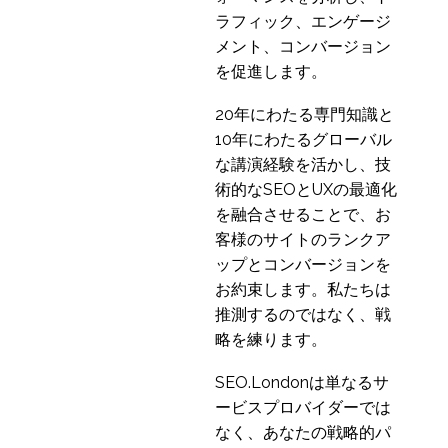
04 4? 2018
3
ラフィック、エンゲージ
ユーザー調査のよくあ
メント、コンバージョン
る誤解
を促進します。
16 1? 2019
4
20年にわたる専門知識と
アクセシビリティ監査
10年にわたるグローバル
サービス
な講演経験を活かし、技
10 6? 2016
4
術的なSEOとUXの最適化
マイクロインタラクシ
を融合させることで、お
ョンの例
客様のサイトのランクア
06 10? 2023
4
ップとコンバージョンを
カード分類のヒントと
お約束します。私たちは
コツ
推測するのではなく、戦
02 5? 2018
2
略を練ります。
ユーザーペルソナのメ
リット
SEO.Londonは単なるサ
03 1? 2018
3
ービスプロバイダーでは
カードソートの種類
なく、あなたの戦略的パ