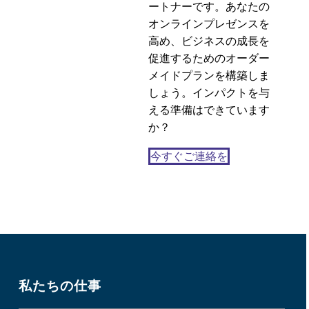
18 4? 2018
3
ートナーです。あなたの
オンラインプレゼンスを
ユーザビリティテスト
高め、ビジネスの成長を
用スクリーナーの作成
促進するためのオーダー
14 11? 2018
3
メイドプランを構築しま
ヒューリスティック評
しょう。インパクトを与
価入門
える準備はできています
11 4? 2018
2
か？
今すぐご連絡を
私たちの仕事