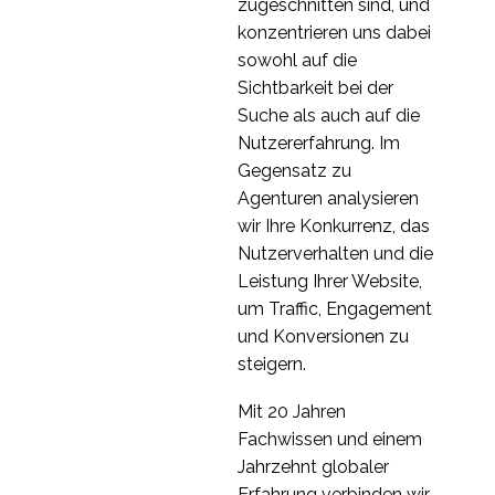
10 Tipps zur
zugeschnitten sind, und
Benutzerfreundlichkeit
konzentrieren uns dabei
11. Juli 2014
2
für Online-Händler
sowohl auf die
Wie man Customer
Sichtbarkeit bei der
Journey Maps
Suche als auch auf die
29 Nov. 2017
1
verwendet
Nutzererfahrung. Im
Mobile Suche und
Gegensatz zu
Benutzerfreundlichkeit
Agenturen analysieren
22 Okt. 2013
1
wir Ihre Konkurrenz, das
Benutzerzentriertes
Nutzerverhalten und die
Design im Online-
Leistung Ihrer Website,
24 Apr. 2019
5
Banking
um Traffic, Engagement
Häufige UX-
und Konversionen zu
Missverständnisse
steigern.
19 Dez. 2018
3
Mit 20 Jahren
Der Stand der UX in der
Fachwissen und einem
Online-
Jahrzehnt globaler
13 März 2019
1
Glücksspielbranche
Erfahrung verbinden wir