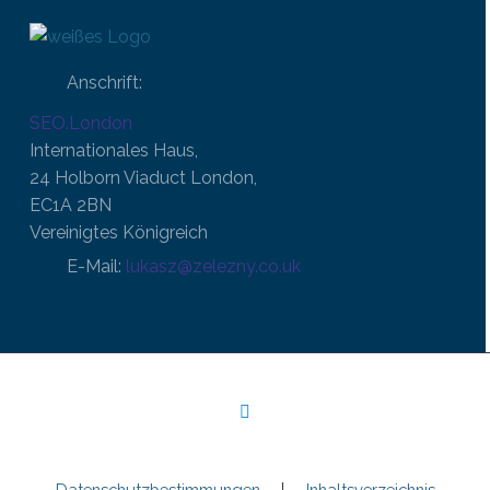
Anschrift:
SEO.London
Internationales Haus,
24 Holborn Viaduct London,
EC1A 2BN
Vereinigtes Königreich
E-Mail:
lukasz@zelezny.co.uk
Datenschutzbestimmungen
Inhaltsverzeichnis