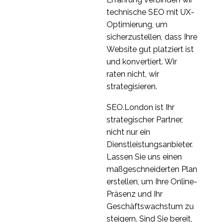
Best Practice für Web-
technische SEO mit UX-
Chat-
Optimierung, um
10 Apr. 2015
1
Benutzererfahrung
sicherzustellen, dass Ihre
5 Tipps für die
Website gut platziert ist
Erstellung von
und konvertiert. Wir
15 Nov. 2017
0
Customer Journey
raten nicht, wir
Maps
UX von
strategisieren.
Kryptowährungsplattformen
11. Juni 2019
4
SEO.London ist Ihr
Tools zum Testen der
strategischer Partner,
mobilen Nutzbarkeit
nicht nur ein
03 Sep. 2013
2
Dienstleistungsanbieter.
Lassen Sie uns einen
maßgeschneiderten Plan
erstellen, um Ihre Online-
Präsenz und Ihr
Geschäftswachstum zu
steigern. Sind Sie bereit,