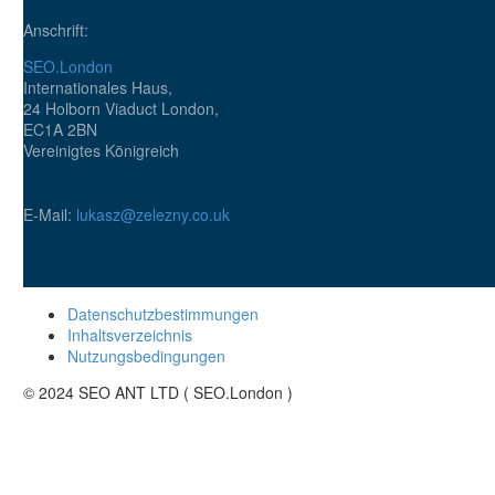
Anschrift:
SEO.London
Internationales Haus,
24 Holborn Viaduct London,
EC1A 2BN
Vereinigtes Königreich
E-Mail:
lukasz@zelezny.co.uk
Datenschutzbestimmungen
Inhaltsverzeichnis
Nutzungsbedingungen
© 2024 SEO ANT LTD ( SEO.London )