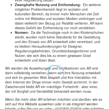
einer Regulierung bedarf.
Zwanghafte Nutzung und Entfremdung:
Ein weiterer
möglicher Problembereich liegt im sozialen und
kulturellen Bereich, da immer mehr Menschen viel Zeit
online mit Websites und sozialen Medien verbringen und
dabei vielleicht den Bezug zur Realität verlieren. AR kann
dieses Gefühl der Entfremdung nur noch verstärken.
Normen:
Da die Technologie noch in den Kinderschuhen
steckt, wurden noch keine Standards für die Gestaltung
und den Einsatz von AR entwickelt oder vereinbart, und
es bleiben Herausforderungen für Designer,
Regulierungsbehörden, Grundstückseigentümer und
Nutzer, wie sich dies bis zu einem gewissen Grad
entwickeln und lösen lässt.
Wir werden die Auswirkungen und Implikationen von AR erst
dann vollständig verstehen, wenn sich ihre Nutzung entwickelt
und sich im gesamten Web abspielt und ihre Interaktion mit
dem Internet der Dinge immer mehr Gestalt annimmt. In der
Zwischenzeit bleibt AR ein mächtiger Fortschritt - aber einer,
der mit Sorgfalt und Sensibilität behandelt werden muss.
Wenn Sie mehr über AR erfahren möchten und darüber, wie es
sich auf Ihre Website auswirken oder in sie integriert werden
könnte, rufen Sie uns an unter +44(0)800 024624 oder schicken