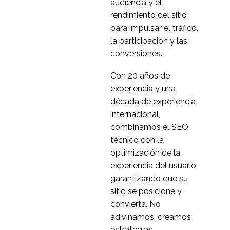
traductor
para la investigación
audiencia y el
01 Abr 2020
2
remota de UX
rendimiento del sitio
Variación regional en la
para impulsar el tráfico,
investigación de
la participación y las
24 Jul 2019
2
usuarios en el Reino
conversiones.
Unido
La investigación a
Con 20 años de
distancia se abre paso
experiencia y una
0
en Francia y Alemania
década de experiencia
Cómo utilizar
internacional,
correctamente las
combinamos el SEO
26 de mayo de 2021
0
plataformas de
técnico con la
investigación en línea
2020 - El año en que la
optimización de la
investigación UX
experiencia del usuario,
06 Ene 2021
3
remota alcanzó la
garantizando que su
mayoría de edad
¿Investigación de
sitio se posicione y
usuarios en laboratorio
convierta. No
23 Jun 2014
1
o a distancia? ¿Qué
adivinamos, creamos
debe hacer?
Formular las preguntas
estrategias.