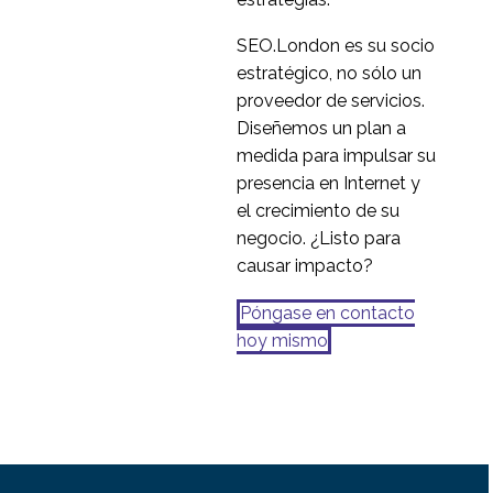
de investigación
17 de julio de 2019
2
adecuadas
SEO.London es su socio
estratégico, no sólo un
proveedor de servicios.
Diseñemos un plan a
medida para impulsar su
presencia en Internet y
el crecimiento de su
negocio. ¿Listo para
causar impacto?
Póngase en contacto
hoy mismo