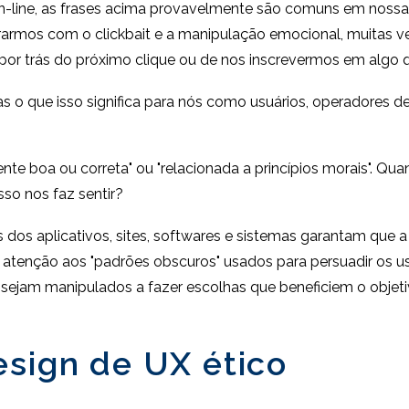
n-line, as frases acima provavelmente são comuns em nossa 
erarmos com o clickbait e a manipulação emocional, muitas 
 por trás do próximo clique ou de nos inscrevermos em alg
as o que isso significa para nós como usuários, operadores de
ente boa ou correta" ou "relacionada a princípios morais". Q
so nos faz sentir?
s dos aplicativos, sites, softwares e sistemas garantam que a
r atenção aos "padrões obscuros" usados para persuadir os 
 sejam manipulados a fazer escolhas que beneficiem o objeti
esign de UX ético