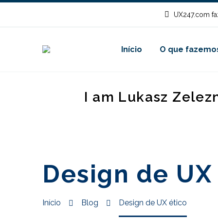
UX247.com fa
Início
O que fazemo
I am Lukasz Zelez
Design de UX 
Início
Blog
Design de UX ético