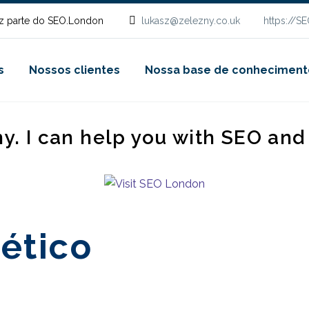
z parte do SEO.London
lukasz@zelezny.co.uk
https://S
s
Nossos clientes
Nossa base de conheciment
ny. I can help you with SEO an
ético