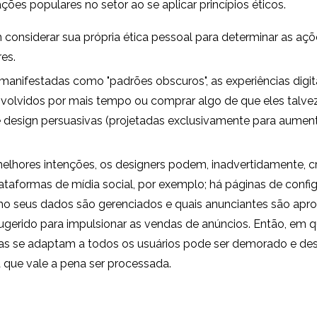
ções populares no setor ao se aplicar princípios éticos.
 considerar sua própria ética pessoal para determinar as a
res.
 manifestadas como "padrões obscuros", as experiências digita
envolvidos por mais tempo ou comprar algo de que eles talvez
esign persuasivas (projetadas exclusivamente para aumenta
lhores intenções, os designers podem, inadvertidamente, cr
plataformas de mídia social, por exemplo; há páginas de conf
seus dados são gerenciados e quais anunciantes são apropr
gerido para impulsionar as vendas de anúncios. Então, em q
emas se adaptam a todos os usuários pode ser demorado e desa
a que vale a pena ser processada.