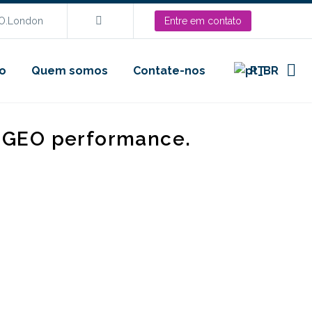
EO.London
Entre em contato
o
Quem somos
Contate-nos
PT
d GEO performance.