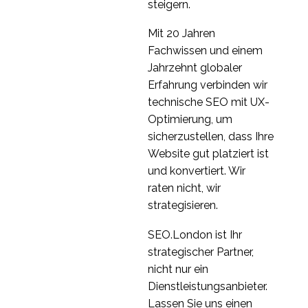
bedeutet
internationalen
steigern.
09 Nov. 2016
3
Benutzertests
Mit 20 Jahren
lokalisieren müssen
Internationale
Fachwissen und einem
Expansion:
Jahrzehnt globaler
26. Juli 2023
4
Erschließung eines
Erfahrung verbinden wir
neuen Marktes
Projekterfahrung -
technische SEO mit UX-
Usability-Tests in China
Optimierung, um
28 Sep. 2016
1
sicherzustellen, dass Ihre
Entscheidung über die
Website gut platziert ist
Investition in
und konvertiert. Wir
07 Okt. 2020
4
Designforschung bei
raten nicht, wir
internationalem
Bewertung der
strategisieren.
Wachstum
Benutzerfreundlichkeit
3
einer Krypto-
SEO.London ist Ihr
Börsenplattform
Boden -
strategischer Partner,
Nutzerforschung in
nicht nur ein
3
China
Dienstleistungsanbieter.
Lassen Sie uns einen