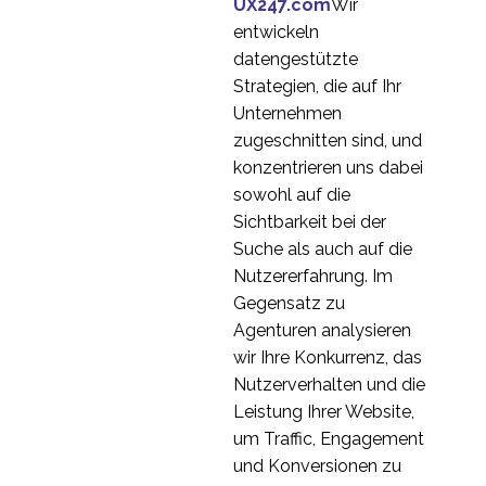
Rumänien
UX247.com
Wir
26 Juni 2019
2
entwickeln
UX-Forschung in
datengestützte
Deutschland
Strategien, die auf Ihr
27 März 2019
1
Unternehmen
Videos von
zugeschnitten sind, und
Benutzertests in einer
konzentrieren uns dabei
02. November 2016
0
Fremdsprache
sowohl auf die
Interview-Reihe:
Sichtbarkeit bei der
Einblicke in die UX-
Suche als auch auf die
2
Branche mit Nacho
Nutzererfahrung. Im
Madrid
Internationale
Gegensatz zu
Nutzerforschung (Teil 1)
Agenturen analysieren
24 Okt. 2018
1
wir Ihre Konkurrenz, das
Warum sich deutsche
Nutzerverhalten und die
Nutzer immer
Leistung Ihrer Website,
12 Feb. 2020
0
vergewissern und was
um Traffic, Engagement
das für Ihre Website
Warum Sie vor
und Konversionen zu