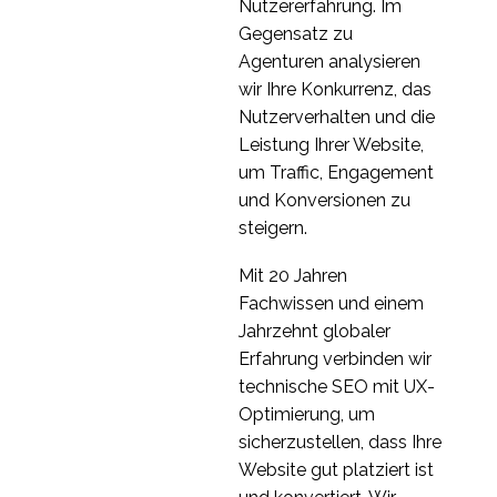
04 Okt. 2021
4
UX-
Nutzererfahrung. Im
Forschungsgespräche
Ein Leitfaden für
Gegensatz zu
Anfänger in der UX-
Agenturen analysieren
12 Okt. 2021
5
Forschung
wir Ihre Konkurrenz, das
Nutzerverhalten und die
Ethisches UX-Design
Leistung Ihrer Website,
01 Okt. 2023
2
um Traffic, Engagement
Wie eine UX-
und Konversionen zu
Forschungsagentur
steigern.
22. Juli 2022
3
meinem Unternehmen
Mit 20 Jahren
zum Erfolg verhelfen
UX-Forschungstrends
Fachwissen und einem
kann
für 2024
Jahrzehnt globaler
20 Dez. 2023
2
Erfahrung verbinden wir
UX-Research-
technische SEO mit UX-
Ergebnisse und
Optimierung, um
02 Juni 2021
2
Zusammenarbeit mit
sicherzustellen, dass Ihre
dem Kundenteam
Was bedeutet es für
Website gut platziert ist
die UX, wenn Websites