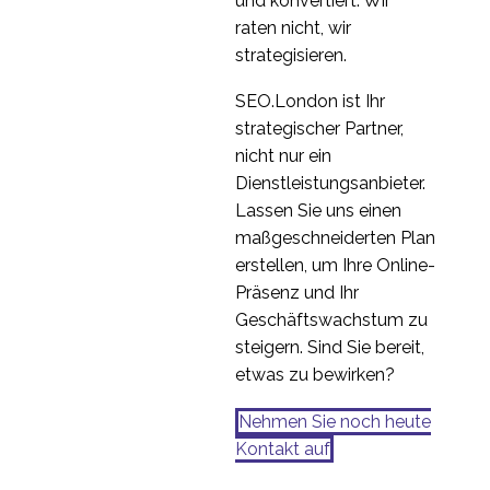
und konvertiert. Wir
20 Mai 2020
3
immer gleich
raten nicht, wir
aussehen?
Die Bedeutung der
strategisieren.
Erstellung von UX User
30 Aug. 2022
3
Personas
SEO.London ist Ihr
Wenn das Geld zu
strategischer Partner,
knapp ist, um es zu
nicht nur ein
19 Aug. 2020
3
erwähnen, wo geben
Dienstleistungsanbieter.
Sie Ihr kleines UX-
Lassen Sie uns einen
Forschungsbudget
maßgeschneiderten Plan
aus?
erstellen, um Ihre Online-
Präsenz und Ihr
Geschäftswachstum zu
steigern. Sind Sie bereit,
etwas zu bewirken?
Nehmen Sie noch heute
Kontakt auf