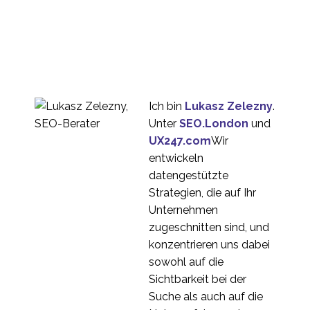
28. Juli 2021
4
Ruhig bleiben und
weitermachen bei der
12. März 2020
3
UX-Forschung
Wie viele Teilnehmer
benötigen Sie für UX-
03 Sep. 2020
1
Forschungsstudien?
Ich bin
Lukasz Zelezny
.
Wie man kulturelle
Unter
SEO.London
und
Missverständnisse bei
UX247.com
Wir
01 Feb. 2023
4
Produkten vermeidet
entwickeln
Research Ops in einer
datengestützte
UX-Forschungsagentur
Strategien, die auf Ihr
10 Juni 2020
5
Unternehmen
Bekämpfung von
zugeschnitten sind, und
Teilnehmerbetrug in der
konzentrieren uns dabei
13 Jan. 2021
3
Designforschung
sowohl auf die
Strukturierung von
Sichtbarkeit bei der
Diskussionsleitfäden für
Suche als auch auf die