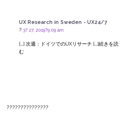
04 3? 2020
0
ローカライゼーション
が国際的なユーザーエ
UX Research in Sweden - UX24/7
07 4? 2014
3
クスペリエンスの鍵に
?
3? 27, 2019?9:09 am
なる理由
セルビアのUXリサーチ
[...] 次週：ドイツでのUXリサーチ [...]続きを読
02 10? 2019
1
む
海外市場への製品投入
03 1? 2023
1
暗号取引所プラットフ
ォームのユーザビリテ
3
ィ評価
スウェーデンでのUXリ
???????????????
サーチ
20 3? 2019
1
ボーデン - 中国でのユー
ザーリサーチ