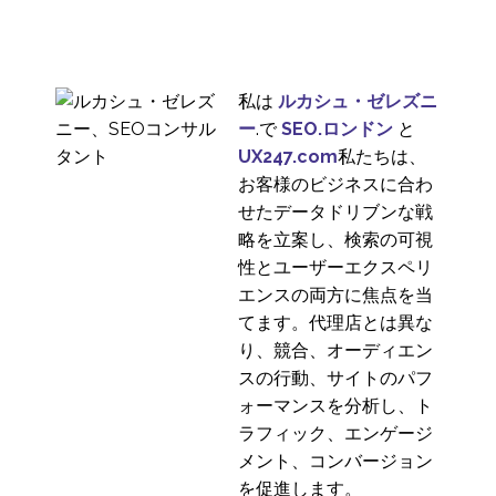
3
国際的なユーザー調査
（その2）
31 10? 2018
1
私は
ルカシュ・ゼレズニ
インタビューシリー
ー
.で
SEO.ロンドン
と
ズ。ナチョ・マドリッ
UX247.com
私たちは、
2
ドに聞くUX業界のイン
お客様のビジネスに合わ
サイト
国際的なユーザーリサ
せたデータドリブンな戦
ーチを解き明かす：
略を立案し、検索の可視
26 9? 2023
2
UX247研究者からの洞
性とユーザーエクスペリ
察
ルーマニアのUXリサー
エンスの両方に焦点を当
チ
てます。代理店とは異な
26 6? 2019
2
り、競合、オーディエン
ニューヨークのユーザ
スの行動、サイトのパフ
ーリサーチ
ォーマンスを分析し、ト
17 4? 2019
1
どの企業も、アメリカ
ラフィック、エンゲージ
市場に参入したいと考
国際的なUXリサーチ戦
メント、コンバージョン
えているはずです。ア
略
を促進します。