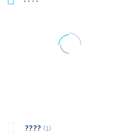
デジタルユーザーの文
化的側面
23 7? 2015
1
国際研究の地域差
21 8? 2019
1
インドでUXリサーチを
????
(1)
行う際の言語的な課題