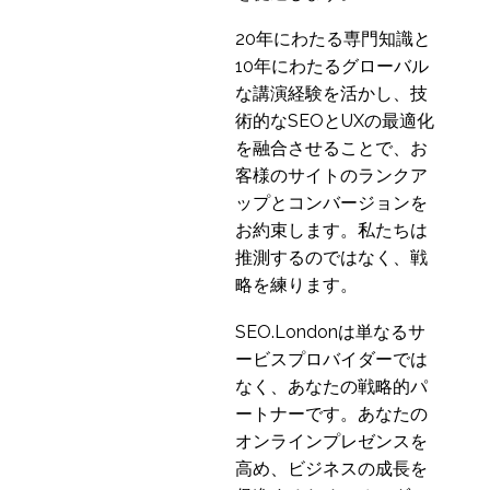
11 7? 2016
1
メリカ市場は、金額ベ
ースでは依然として世
20年にわたる専門知識と
界最大の市場であり、
10年にわたるグローバル
参入できる企業には大
な講演経験を活かし、技
きな可能性がありま
術的なSEOとUXの最適化
す。
を融合させることで、お
客様のサイトのランクア
ップとコンバージョンを
お約束します。私たちは
推測するのではなく、戦
略を練ります。
SEO.Londonは単なるサ
ービスプロバイダーでは
なく、あなたの戦略的パ
ートナーです。あなたの
オンラインプレゼンスを
高め、ビジネスの成長を