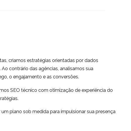
UX Pesquisa na Sérvia
Índia
02 em 2019
1
0
Pesquisa de usuários
internacionais com
20 jul 2016
1
recursos
Desvendando a
pesquisa internacional
26 set 2023
1
2
de usuários: Insights
tas, criamos estratégias orientadas por dados
Pesquisa
Por que os usuários
dos pesquisadores do
. Ao contrário das agências, analisamos sua
alemães sempre se
UX247
ego, o engajamento e as conversões.
12 de fevereiro de 2020
0
0
o
certificam e o que isso
amos SEO técnico com otimização de experiência do
significa para seu site
ratégias.
ar um plano sob medida para impulsionar sua presença