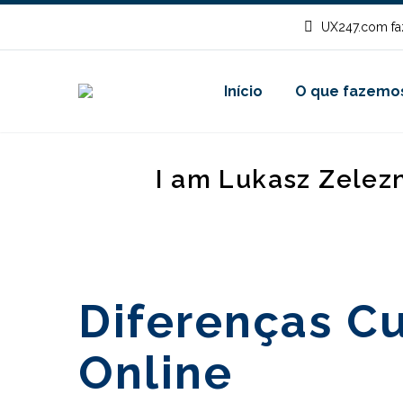
UX247.com fa
Início
O que fazemo
I am Lukasz Zelez
Diferenças C
Online