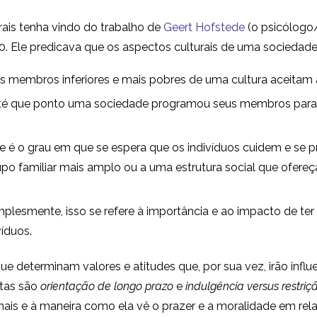
urais tenha vindo do trabalho de
Geert Hofstede
(o psicólogo
0. Ele predicava que os aspectos culturais de uma sociedad
s membros inferiores e mais pobres de uma cultura aceitam
té que ponto uma sociedade programou seus membros para e
e é o grau em que se espera que os indivíduos cuidem e se
upo familiar mais amplo ou a uma estrutura social que ofer
simplesmente, isso se refere à importância e ao impacto de
íduos.
que determinam valores e atitudes que, por sua vez, irão inf
tas são
orientação de longo prazo
e
indulgência versus restriç
onais e à maneira como ela vê o prazer e a moralidade em re