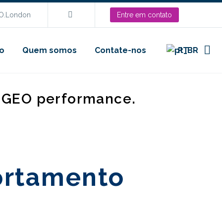
EO.London
Entre em contato
o
Quem somos
Contate-nos
PT
d GEO performance.
ortamento