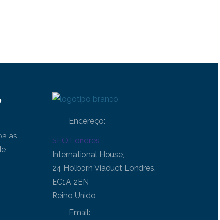
o
Endereço:
ba as
SEO.Londres
de
International House,
24 Holborn Viaduct Londres,
EC1A 2BN
Reino Unido
Email: