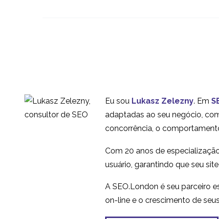
de Pesquisa UX
11 jul 2016
1
Pesquisa moderada de
usuários internacionais
07 atrás 2019
1
Eu sou
Lukasz Zelezny
. Em
S
Mais sobre os testes de
adaptadas ao seu negócio, com 
usabilidade na China
concorrência, o comportamento
03 em 2016
2
Por que a localização é
Com 20 anos de especialização
a chave para a
usuário, garantindo que seu sit
07 abr 2014
3
experiência do usuário
A SEO.London é seu parceiro es
internacional
on-line e o crescimento de seu