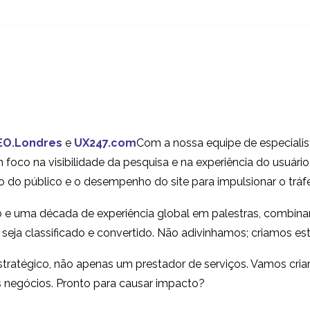
internacionais - Olhe
pesquisa UX na 
31 jul 2019
04 mar 2020
0
para as cidades e não
para os países
5 Dicas para testes de
Personas UX
experiência
Internacional
06 jan 2014
13 jul 2016
3
internacional do usuário
EO.Londres
e
UX247.com
Com a nossa equipe de especialis
Eliminando as
5 Dicas para a 
foco na visibilidade da pesquisa e na experiência do usuário
diferenças culturais ao
de Experiência
 do público e o desempenho do site para impulsionar o tráf
12 atrás 2020
04 conjunto 2019
5
fazer uma marcação
Internacional d
 e uma década de experiência global em palestras, combin
global
Usuário
UX Pesquisa na Suécia
e seja classificado e convertido. Não adivinhamos; criamos est
20 mar 2019
1
tratégico, não apenas um prestador de serviços. Vamos cri
s negócios. Pronto para causar impacto?