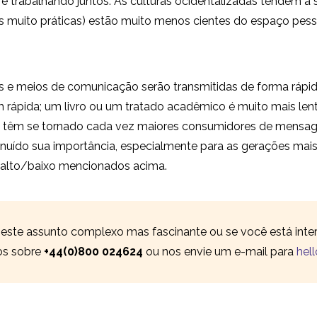
trabalhando juntos. As culturas ocidentalizadas tendem a se
 muito práticas) estão muito menos cientes do espaço pess
s e meios de comunicação serão transmitidas de forma ráp
ápida; um livro ou um tratado acadêmico é muito mais lent
ais têm se tornado cada vez maiores consumidores de mensag
nuído sua importância, especialmente para as gerações mais
 alto/baixo mencionados acima.
 este assunto complexo mas fascinante ou se você está int
nos sobre
+44(0)800 024624
ou nos envie um e-mail para
hel