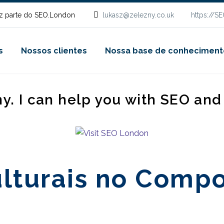
z parte do SEO.London
lukasz@zelezny.co.uk
https://S
s
Nossos clientes
Nossa base de conheciment
ny. I can help you with SEO an
ulturais no Comp