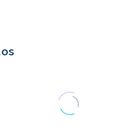
dos
Pesquisa de usuários
Desafios linguís