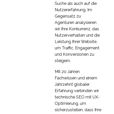
Nutzerforschung - Blick
Suche als auch auf die
31. Juli 2019
0
auf Städte, nicht auf
Nutzererfahrung. Im
Länder
UX-Forschung in
Gegensatz zu
Deutschland
Agenturen analysieren
27 März 2019
1
wir Ihre Konkurrenz, das
Markteinführung Ihres
Nutzerverhalten und die
Produkts auf einem
Leistung Ihrer Website,
03 Jan. 2023
1
ausländischen Markt
um Traffic, Engagement
5 Tipps für
und Konversionen zu
internationale User
steigern.
04 Sep. 2019
0
Experience Forschung
Mit 20 Jahren
Internationale
Fachwissen und einem
Vorstellungsgespräche
Jahrzehnt globaler
27 Mai 2020
1
mit Zoom und einem
Erfahrung verbinden wir
Übersetzer
Markteinführung eines
technische SEO mit UX-
Produkts auf einem
Optimierung, um
07 Dez. 2022
0
neuen Markt: Wie man
sicherzustellen, dass Ihre
sich vorbereitet
Benchmark-Fallstudie