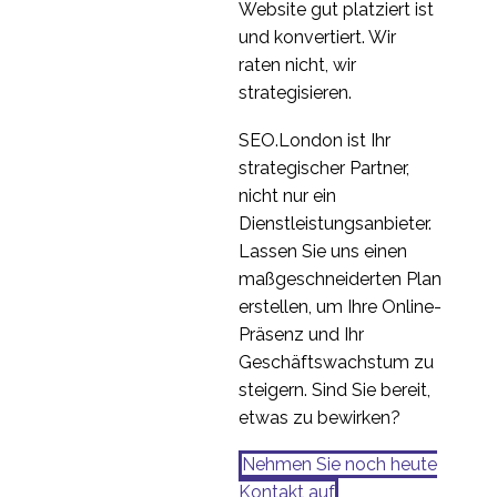
Website gut platziert ist
eines globalen
und konvertiert. Wir
6
Spieleunternehmens
raten nicht, wir
Sprachliche
strategisieren.
Herausforderungen bei
04 März 2020
0
der UX-Forschung in
SEO.London ist Ihr
Indien
Internationale UX-
strategischer Partner,
Personas
nicht nur ein
13. Juli 2016
1
Dienstleistungsanbieter.
Lassen Sie uns einen
maßgeschneiderten Plan
erstellen, um Ihre Online-
Präsenz und Ihr
Geschäftswachstum zu
steigern. Sind Sie bereit,
etwas zu bewirken?
Nehmen Sie noch heute
Kontakt auf