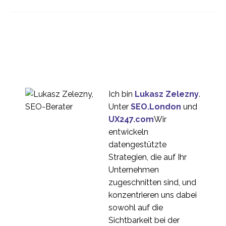
Schweden
20 März 2019
1
UX-Forschung in
Serbien
02 Okt. 2019
1
Kulturelle Dimensionen
des digitalen Nutzers
23. Juli 2015
1
Ich bin
Lukasz Zelezny
.
Budgetierung der
Unter
SEO.London
und
internationalen
UX247.com
Wir
27. Juli 2016
3
Nutzerforschung
entwickeln
Warum Sie vor
datengestützte
internationalen
Strategien, die auf Ihr
09 Nov. 2016
3
Benutzertests
Unternehmen
lokalisieren müssen
Ausweitung der
zugeschnitten sind, und
Forschungskapazität
konzentrieren uns dabei
12 Sep. 2023
1
auf Sekundärmärkte
sowohl auf die
Internationale
Sichtbarkeit bei der