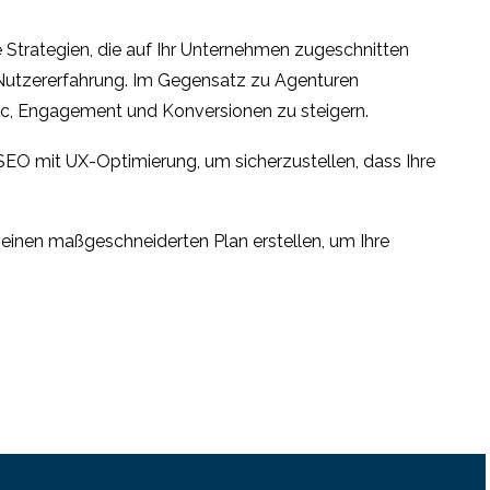
am
Benutzerfreundlichkeit
äden für
Multiplattform-
von Websites
4
3
 Strategien, die auf Ihr Unternehmen zugeschnitten
Benutzbarkeitstests
tureller
e Nutzererfahrung. Im Gegensatz zu Agenturen
präche
eim
ffic, Engagement und Konversionen zu steigern.
5
marking
SEO mit UX-Optimierung, um sicherzustellen, dass Ihre
ns einen maßgeschneiderten Plan erstellen, um Ihre