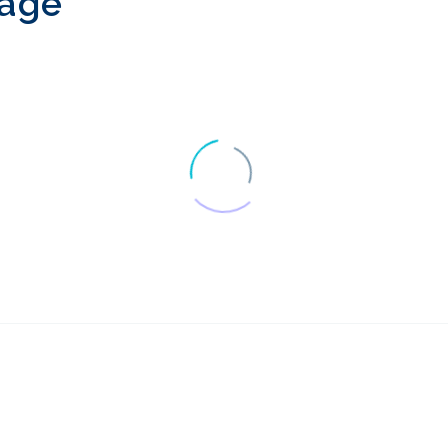
räge
Warum werden
Fernforschung
Usability-Tests nicht
erschließt Frank
17 Okt. 2016
0
häufiger eingesetzt?
und Deutschla
Tests zur
UX-Research-
Benutzerfreundlichkeit
Ergebnisse und
26 Apr. 2017
02 Juni 2021
1
von Responsive Web
Zusammenarbei
Wie man Remote
Strukturierung 