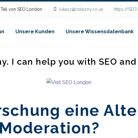
 Teil von SEO.London
lukasz@zelezny.co.uk
https://SEO
un
Unsere Kunden
Unsere Wissensdatenbank
ny. I can help you with SEO an
rschung eine Alte
 Moderation?