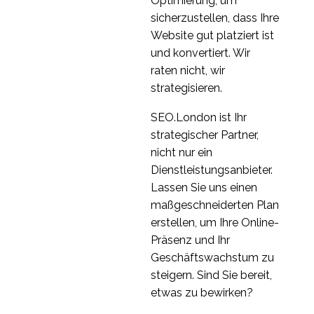
Optimierung, um
04 Aug. 2021
2
die UX-
sicherzustellen, dass Ihre
Forschungsstrategie
Wie Sie Ihre UX-
Website gut platziert ist
einbezogen werden?
Forschungskapazität
und konvertiert. Wir
04 Jan. 2023
6
skalieren
raten nicht, wir
UX-Forschung vs. UX-
strategisieren.
Beratung - was ist der
14 Sep. 2022
2
Unterschied?
SEO.London ist Ihr
Eine Einführung in den
strategischer Partner,
Eye-Tracker-Test
nicht nur ein
12 Dez. 2023
2
Dienstleistungsanbieter.
Lassen Sie uns einen
maßgeschneiderten Plan
erstellen, um Ihre Online-
Präsenz und Ihr
Geschäftswachstum zu
steigern. Sind Sie bereit,
etwas zu bewirken?