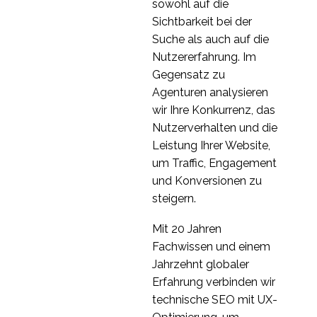
15 Apr. 2020
3
Online-UX schaffen?
sowohl auf die
UX Research
Sichtbarkeit bei der
Rekrutierungssoftware
Suche als auch auf die
11 Aug. 2021
3
- PanelFox
Nutzererfahrung. Im
Globale UX Research
Gegensatz zu
Teilnehmerrekrutierung
Agenturen analysieren
28 Okt. 2020
8
nach Markt
wir Ihre Konkurrenz, das
Warum UX für
Nutzerverhalten und die
Unternehmen wichtig
Leistung Ihrer Website,
07 März 2022
2
ist
um Traffic, Engagement
2020 - Das Jahr, in dem
und Konversionen zu
die UX-Fernforschung
steigern.
06 Jan. 2021
3
erwachsen wird
Mit 20 Jahren
Rückblick auf 10 Jahre
Fachwissen und einem
seit der Einführung von
Jahrzehnt globaler
07. Juli 2023
6
UX247
Erfahrung verbinden wir
Sollte die
technische SEO mit UX-
Forschungsabteilung in